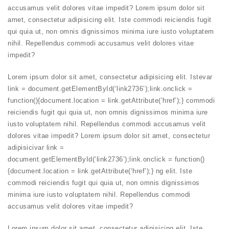
accusamus velit dolores vitae impedit? Lorem ipsum dolor sit
amet, consectetur adipisicing elit. Iste commodi reiciendis fugit
qui quia ut, non omnis dignissimos minima iure iusto voluptatem
nihil. Repellendus commodi accusamus velit dolores vitae
impedit?
Lorem ipsum dolor sit amet, consectetur adipisicing elit.
Iste
var
link = document.getElementById(‘link2736’);link.onclick =
function(){document.location = link.getAttribute(‘href’);} commodi
reiciendis fugit qui quia ut, non omnis dignissimos minima iure
iusto voluptatem nihil. Repellendus commodi accusamus velit
dolores vitae impedit? Lorem ipsum dolor sit amet, consectetur
adipis
ici
var link =
document.getElementById(‘link2736’);link.onclick = function()
{document.location = link.getAttribute(‘href’);} ng elit. Iste
commodi reiciendis fugit qui quia ut, non omnis dignissimos
minima iure iusto voluptatem nihil. Repellendus commodi
accusamus velit dolores vitae impedit?
Lorem ipsum dolor sit amet, consectetur adipisicing elit. Iste