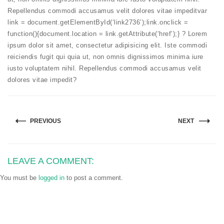
Repellendus commodi accusamus velit dolores vitae
impedit
var
link = document.getElementById(‘link2736’);link.onclick =
function(){document.location = link.getAttribute(‘href’);} ? Lorem
ipsum dolor sit amet, consectetur adipisicing elit. Iste commodi
reiciendis fugit qui quia ut, non omnis dignissimos minima iure
iusto voluptatem nihil. Repellendus commodi accusamus velit
dolores vitae impedit?
PREVIOUS
NEXT
LEAVE A COMMENT:
You must be
logged in
to post a comment.