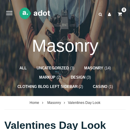
0
Masonry
ALL
UNCATEGORIZED
(3)
MASONRY
(14)
MARKUP
(2)
DESIGN
(3)
CLOTHING BLOG LEFT SIDEBAR
(2)
CASINO
(1)
Home
Masonry
Valentines Day Look
Valentines Day Look