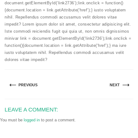
document.getElementById(‘link2736’);link.onclick = function()
{document.location = link.getAttribute(‘href’);} iusto voluptatem
nihil. Repellendus commodi accusamus velit dolores vitae
impedit? Lorem ipsum dolor sit amet, consectetur adipisicing elit.
Iste commodi reiciendis fugit qui quia ut, non omnis dignissimos
m
ini
var link = document.getElementById(‘link2736’);link.onclick =
function(){document.location = link.getAttribute(‘href’);} ma iure
iusto voluptatem nihil. Repellendus commodi accusamus velit
dolores vitae impedit?
PREVIOUS
NEXT
LEAVE A COMMENT:
You must be
logged in
to post a comment.